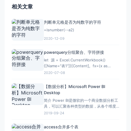
相关文章
判断单元格是否为纯数字的字符
=isnumber(--a2)
2020-12-09
powerquery分组聚合、字符拼接
let 源 = Excel.CurrentWorkbook()
{[Name="表1"]}[Content], fx=(x as
list)=&gt;Text.Combine(List.Transform(x,each
2020-07-08
Text.From(_)),","), data=Table.G
【数据分析】Microsoft Power BI
Desktop
简介 Power BI是微软的一个商业数据分析工
具，可以汇聚各种类型的数据，从各个维度
深入分析，产生漂亮报表系统，为管理服
2019-09-24
务。 使用 我们先直接从Excel导入数据，点
击 开始 =&gt; 获取数据 =&gt; Excel 选择
access合并多个表
Excel文件后，选中要导入的表格，点击加载