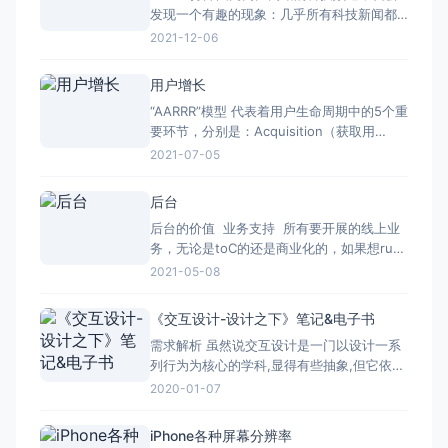
发现一个有趣的现象：几乎所有科技新闻都
与互联网有关，除此之外，便很难看到其他
2021-12-06
领域的科技新闻。当然，这不仅限于新闻门
户，还包括那些被归类为科技的独立资讯网
用户增长
站与公众号自媒体。 经常关注这类
“AARRR”模型 代表着用户生命周期中的5个重
媒体，徜徉
要环节，分别是：Acquisition（获取用
户）、Activation（提高活跃度）、
2021-07-05
Retention（提高留存率）、Revenue（获
取收入）以及Refer（自传播） 用户获取，
后台
明确需要的用户类型，分析用户特征，匹配
后台的价值 业务支持 所有要开展的线上业
对应的获客渠道；
务，无论是toC的还是商业化的，如果想run
起来，都离不开后台支持，否则就不是一套
2021-05-08
完整业务线。因此后台的支撑作用毋庸置
疑。所以至少前台业务的成功，也体现在后
《交互设计-设计之下》笔记&电子书
台的支持程度上，通过前台价值间接体现后
需求解析 虽然说交互设计是一门以设计一系
台价值。 效率提升 完成支撑的同时
列行为为核心的学科,显得有些抽象,但它依然
有较为具象的核心元素：人、动作、完成动
2020-01-07
作必要的辅助工具、周围的环境和目的。值
得一提的是,这些交互设计的核心元素必须在
iPhone各种屏幕分辨率
设计结果中有所体现或得到改变。例如设计