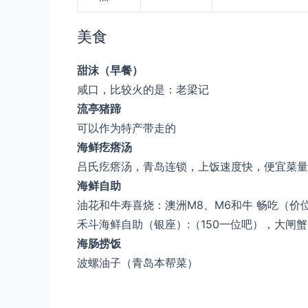
美食
甜沫（早餐）
咸口，比较火的是：老梁记
流亭猪蹄
可以作为特产带走的
海鲜疙瘩汤
吕氏疙瘩汤，青岛连锁，上饭速度快，便宜菜量
海鲜自助
油花和牛寿喜烧：澳洲M8、M6和牛 畅吃（
禾斗海鲜自助（银座）:（150一位吧），大闸
海肠捞饭
波螺油子（青岛本帮菜）