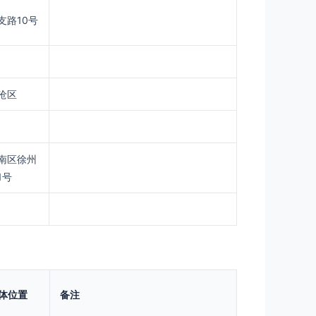
支路10号
沧区
南区徐州
1号
体位置
备注