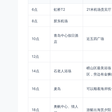
6点
虹桥T2
21米机场贵宾
8点
胶东机场
青岛中心假日酒
10点
近五四广场
店
12点
崂山区最美浴场
14点
石老人浴场
区，旁边有金狮
16点
麦岛
可以顺着海岸线
奥帆中心、情人
18点
游艇出海赏夕阳