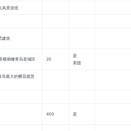
名风景游览
式建筑
是
观景楼俯瞰青岛老城区
20
美团
青岛最大的樱花观赏
400
是