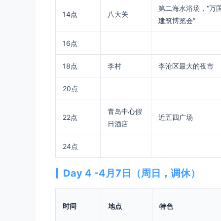
第二海水浴场，“万
14点
八大关
建筑博览会”
16点
18点
李村
李沧区最大的夜市
20点
青岛中心假
22点
近五四广场
日酒店
24点
Day 4 -4月7日（周日，调休）
时间
地点
特色