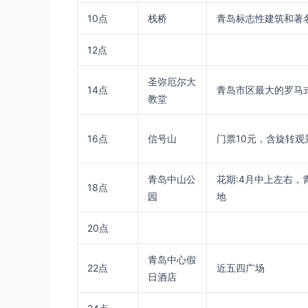
10点
栈桥
青岛标志性建筑和著
12点
圣弥厄尔大
14点
青岛市区最大的罗马
教堂
16点
信号山
门票10元，含旋转
青岛中山公
花期:4月中上左右，
18点
园
地
20点
青岛中心假
22点
近五四广场
日酒店