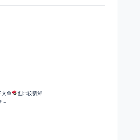
三文鱼
也比较新鲜
错～