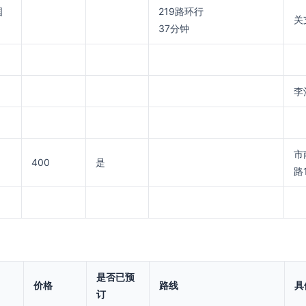
国
219路环行
关
37分钟
李
市
400
是
路
是否已预
价格
路线
具
订