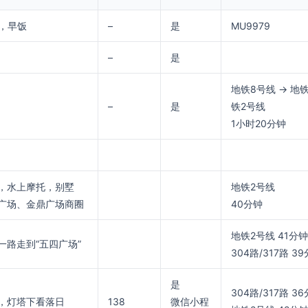
厅，早饭
–
是
MU9979
–
是
地铁8号线 → 地铁
–
是
铁2号线
1小时20分钟
，水上摩托，别墅
地铁2号线
广场、金鼎广场商圈
40分钟
地铁2号线 41分钟
一路走到“五四广场”
304路/317路 3
是
304路/317路 3
，灯塔下看落日
138
微信小程